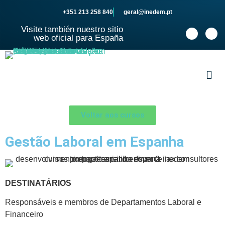
+351 213 258 840
geral@inedem.pt
Visite también nuestro sitio
web oficial para España
SOBRE
Voltar aos cursos
Gestão Laboral em Espanha
DESTINATÁRIOS
Responsáveis e membros de Departamentos Laboral e
Financeiro